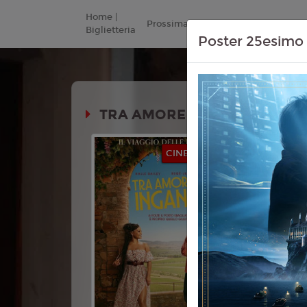
Home |
Prossimamente
Listino Prezzi
Biglietteria
Poster 25esimo 
TRA AMORE E INGANNI (YOU,
Durata:
CINEMA IN FESTA
Genere:
Co
Lingua:
Ita
Regia:
Kat
Anno:
202
Con:
Halle