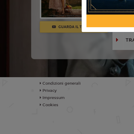
Marco Calv
Aziza Scott
Ferrari, Em
GUARDA IL TRAILER
TR
Condizioni generali
Privacy
Impressum
Cookies