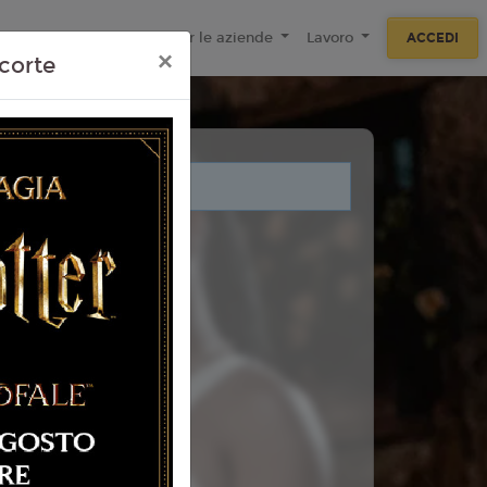
ecnologie
F.A.Q
Per le aziende
Lavoro
ACCEDI
×
corte
i legati a questo evento.