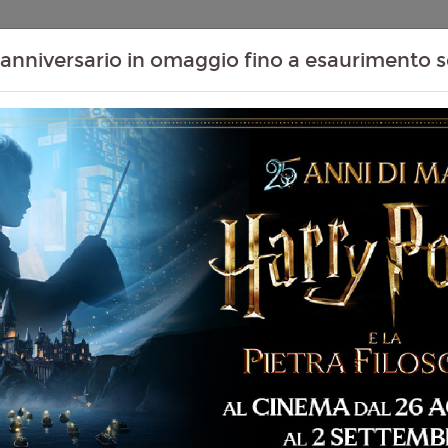
Contenuti Extra
Proiezioni Scolastiche
Eventi Passati
T
anniversario in omaggio fino a esaurimento s
 ME & TUSCANY)
Non ci sono spettacol
 102 min
mmedia, Romance
liano
 Coiro
5
 Bailey, Regé Jean Page,