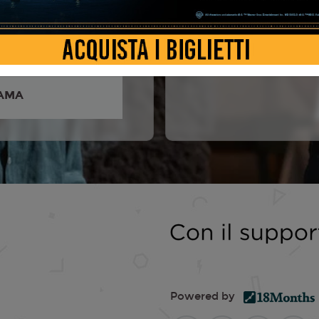
ani, Lorenzo De Moor,
, Nia Vardalos, Isabella
anuele Pacca, St...
AMA
Powered by