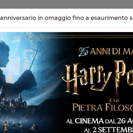
Contenuti Extra
Proiezioni Scolastiche
Eventi Passati
T
anniversario in omaggio fino a esaurimento s
Non ci sono spettacol
 95 min
imazione, Avventura,
 Famiglia
liano
rew Stanton