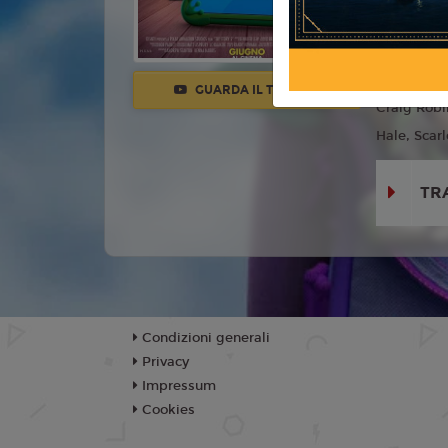
Anno:
202
Con:
Tom H
Cusack, Gr
GUARDA IL TRAILER
Craig Robi
Hale, Scarl
TR
Condizioni generali
Privacy
Impressum
Cookies