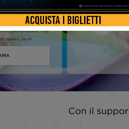
6
anks, Tim Allen, Joan
eta Lee, Conan O'brien,
nson, Shelby Rabara, Tony
ett Spears, Jay H...
AMA