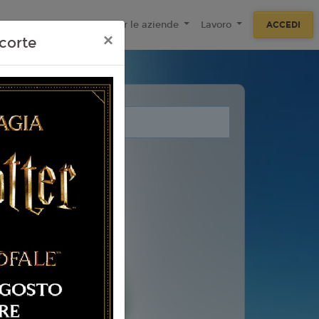
ecnologie
F.A.Q
Per le aziende
Lavoro
ACCEDI
×
corte
i legati a questo evento.