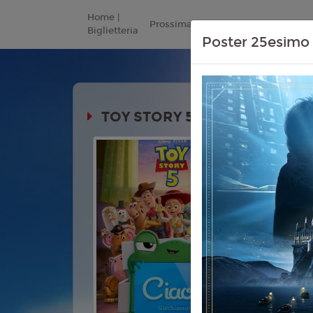
Home |
Prossimamente
Listino Prezzi
Biglietteria
Poster 25esimo 
TOY STORY 5
Durata:
Genere:
An
Commedia,
Lingua:
Ita
Età
T
Regia:
And