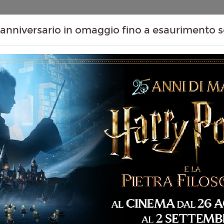
Contenuti Extra
Proiezioni Scolastiche
Eventi Passati
T
anniversario in omaggio fino a esaurimento s
Non ci sono spettacol
 133 min
mmedia, Dramma, Storia
liano
erto Andò
4
ervillo, Salvatore Ficarra,