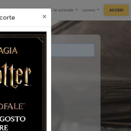
ecnologie
F.A.Q
Per le aziende
Lavoro
ACCEDI
×
corte
i legati a questo evento.