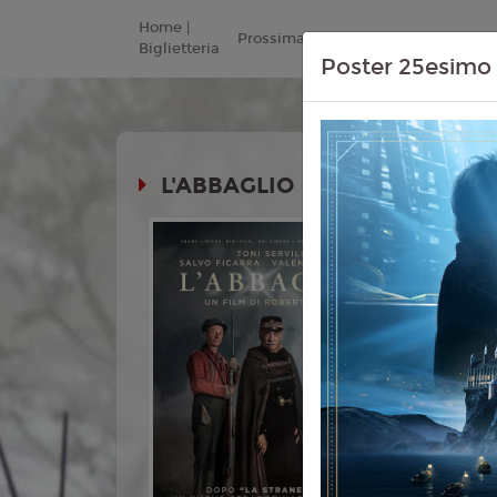
Home |
Prossimamente
Listino Prezzi
Biglietteria
Poster 25esimo 
L'ABBAGLIO
Durata:
Genere:
Co
Lingua:
Ita
Regia:
Rob
Anno:
202
Con:
Toni S