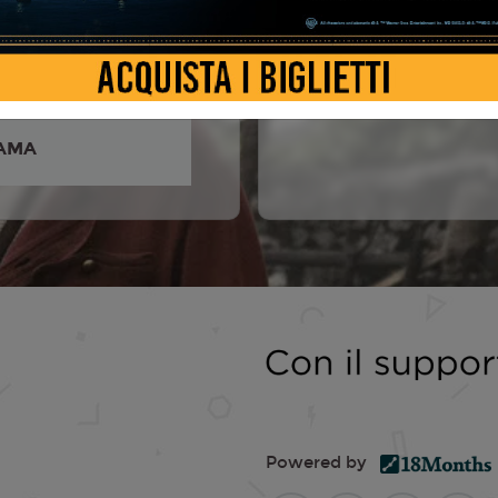
 Picone, Tommaso Ragno,
ò, Pascal Greggory,
altese, Andrea Ghe...
AMA
Powered by