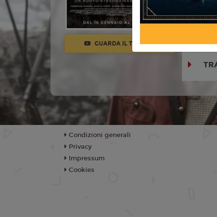
Valentino
Giulia And
Leonardo M
GUARDA IL TRAILER
TR
Condizioni generali
Privacy
Impressum
Cookies